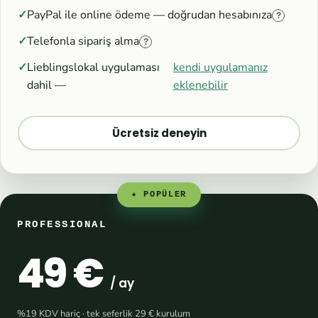
PayPal ile online ödeme — doğrudan hesabınıza
?
Telefonla sipariş alma
?
Lieblingslokal uygulaması
kendi uygulamanız
dahil —
eklenebilir
Ücretsiz deneyin
★ POPÜLER
PROFESSIONAL
49 €
/ ay
%19 KDV hariç · tek seferlik 29 € kurulum