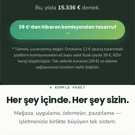
Bu, yılda
15.336 €
demek.
39 €’dan itibaren komisyondan tasarruf
→
* Tahmini, yuvarlanmış değer: Ortalama 13 € sipariş tutarındaki
platform komisyonundan eCaupo sabit fiyatı (ayda 39 €, KDV
hariç) düşülmüştür. Tek seferlik kurulum (29 €) ve ödeme
sağlayıcınızın ücretleri dahil değildir.
◆ KOMPLE PAKET
Her şey içinde. Her şey sizin.
Mağaza, uygulama, ödemeler, pazarlama —
işletmenizle birlikte büyüyen tek sistem.