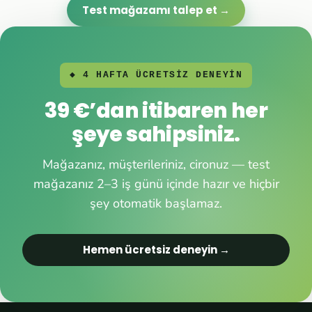
Test mağazamı talep et →
◆ 4 HAFTA ÜCRETSİZ DENEYİN
39 €’dan itibaren her
şeye sahipsiniz.
Mağazanız, müşterileriniz, cironuz — test
mağazanız 2–3 iş günü içinde hazır ve hiçbir
şey otomatik başlamaz.
Hemen ücretsiz deneyin →