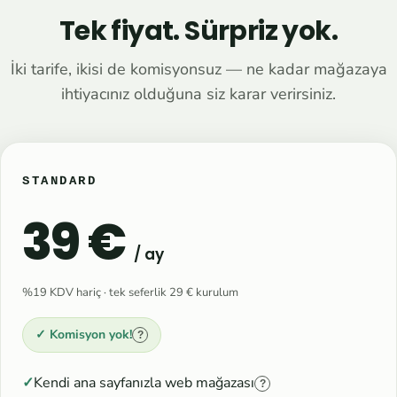
Tek fiyat. Sürpriz yok.
İki tarife, ikisi de komisyonsuz — ne kadar mağazaya
ihtiyacınız olduğuna siz karar verirsiniz.
STANDARD
39 €
/ ay
%19 KDV hariç · tek seferlik 29 € kurulum
✓ Komisyon yok!
?
Kendi ana sayfanızla web mağazası
?