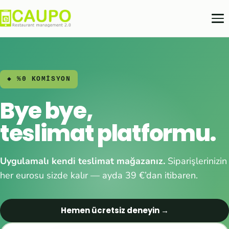
◆ %0 KOMİSYON
Bye bye,
teslimat platformu.
Uygulamalı kendi teslimat mağazanız.
Siparişlerinizin
her eurosu sizde kalır — ayda 39 €’dan itibaren.
Hemen ücretsiz deneyin →