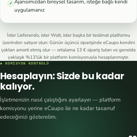
Ajansımızdan bireysel tasarım, isteğe bağlı kendi
✓
uygulamanız
İster Lieferando, ister Wolt, ister başka bir teslimat platformu
üzerinden satıyor olun: Günün üçüncü siparişinde eCaupo kendini
çoktan amorti etmiş olur — ortalama 13 € sipariş tutarı ve genelde
yaklaşık %13’lük bir platform komisyonuyla hesaplanmıştır.
◆ KOMISYON KONTROLÜ
Hesaplayın: Sizde bu kadar
kalıyor.
İşletmenizin nasıl çalıştığını ayarlayın — platform
komisyonu yerine eCaupo ile ne kadar tasarruf
edeceğinizi gösterelim.