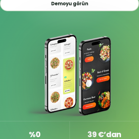
Demoyu görün
%0
39 €’dan