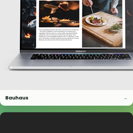
Bauhaus
→