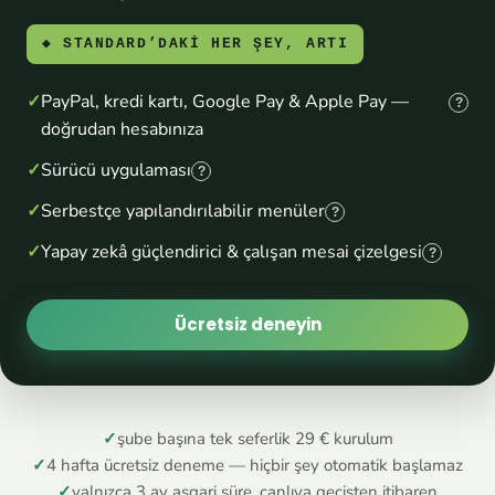
◆ STANDARD’DAKİ HER ŞEY, ARTI
PayPal, kredi kartı, Google Pay & Apple Pay —
?
doğrudan hesabınıza
Sürücü uygulaması
?
Serbestçe yapılandırılabilir menüler
?
Yapay zekâ güçlendirici & çalışan mesai çizelgesi
?
Ücretsiz deneyin
✓
şube başına tek seferlik 29 € kurulum
✓
4 hafta ücretsiz deneme — hiçbir şey otomatik başlamaz
✓
yalnızca 3 ay asgari süre, canlıya geçişten itibaren