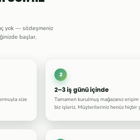
gıç yok — sözleşmeniz
ğinizde başlar.
2
2–3 iş günü içinde
formuyla size
Tamamen kurulmuş mağazanız erişim b
biz işleriz. Müşterileriniz henüz hiçbir