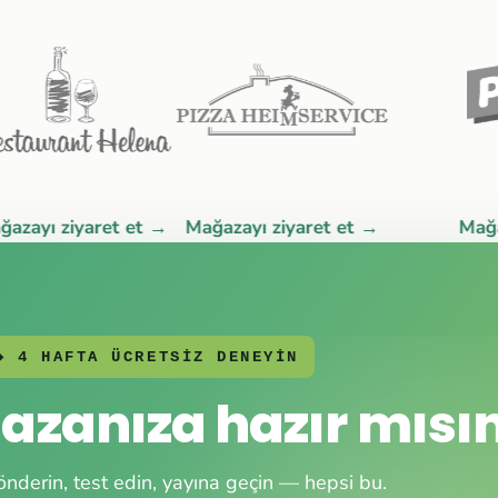
ı ziyaret et →
Mağazayı ziyaret et →
Mağazayı 
◆ 4 HAFTA ÜCRETSİZ DENEYİN
zanıza hazır mısın
derin, test edin, yayına geçin — hepsi bu.