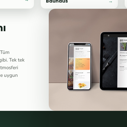
Bauhaus
→
mı
: Tüm
ibi. Tek tek
tmosferi
iye uygun