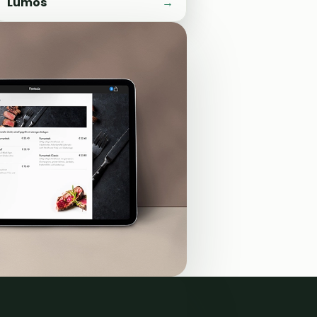
Lumos
→