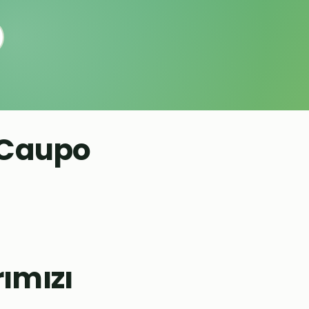
eCaupo
▶
ımızı