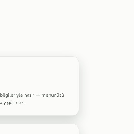
ilgileriyle hazır — menünüzü
 şey görmez.