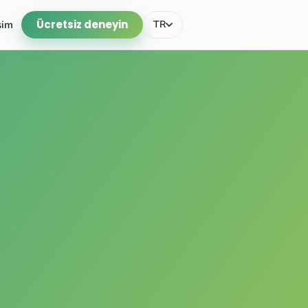
Ücretsiz deneyin
işim
TR