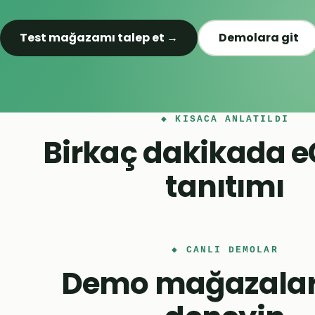
Test mağazamı talep et →
Demolara git
◆ KISACA ANLATILDI
Birkaç dakikada 
tanıtımı
Oynatma sırasında YouTube (Google) ile bağlantı kurulur.
Daha fazla bilgi
◆ CANLI DEMOLAR
Demo mağazalar