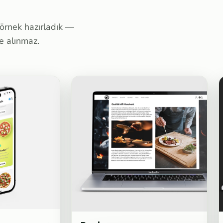
ç örnek hazırladık —
me alınmaz.
→