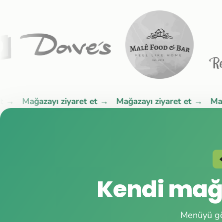
Mağazayı ziyaret et →
Mağazayı ziyaret et →
Mağazay
Kendi mağa
Menüyü gön