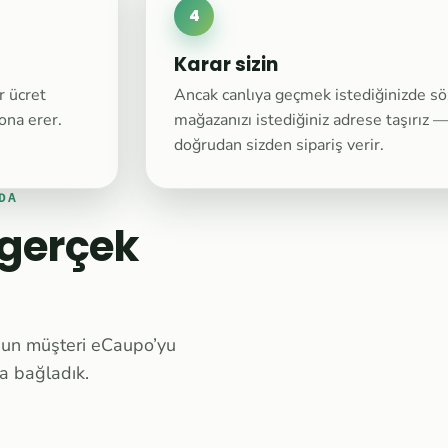
4
Karar sizin
r ücret
Ancak canlıya geçmek istediğinizde sö
ona erer.
mağazanızı istediğiniz adrese taşırız —
doğrudan sizden sipariş verir.
DA
 gerçek
mnun müşteri eCaupo’yu
ya bağladık.