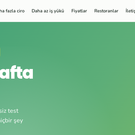
a fazla ciro
Daha az iş yükü
Fiyatlar
Restoranlar
İlet
hafta
iz test
içbir şey