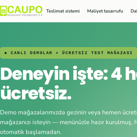
Teslimat sistemi
Maliyet tasarrufu
Dah
◆ CANLI DEMOLAR + ÜCRETSİZ TEST MAĞAZASI
Deneyin işte: 4 
ücretsiz.
Demo mağazalarımızda gezinin veya hemen ücrets
mağazanızı isteyin — menünüzle hazır kurulmuş, h
otomatik başlamadan.