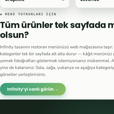
◆ MENÜ TUTKUNLARI IÇIN
Tüm ürünler tek sayfada 
olsun?
Infinity tasarımı restoran menünüzü web mağazasına taşır
kategoriler tek bir sayfada alt alta durur — kâğıt menünüz g
yemek fotoğrafları göstermek istemiyorsanız mükemmel. A
yine de katarsınız: Sola, sağa, yukarıya ve aşağıya kategor
görseller yerleştirirsiniz.
Infinity’yi canlı görün →