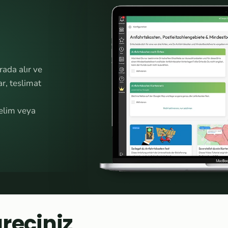
ada alır ve
r, teslimat
relim veya
reciniz