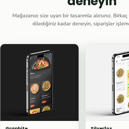
deneyin
Mağazanızı size uyan bir tasarımla alırsınız. Birka
dilediğiniz kadar deneyin, siparişler işle
Graphite
→
Silverfox