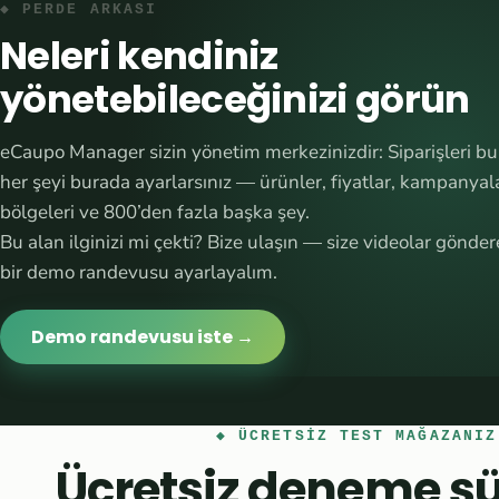
◆ PERDE ARKASI
Neleri kendiniz
yönetebileceğinizi görün
eCaupo Manager sizin yönetim merkezinizdir: Siparişleri bur
her şeyi burada ayarlarsınız — ürünler, fiyatlar, kampanyala
bölgeleri ve 800’den fazla başka şey.
Bu alan ilginizi mi çekti? Bize ulaşın — size videolar gönde
bir demo randevusu ayarlayalım.
Demo randevusu iste →
◆ ÜCRETSIZ TEST MAĞAZANIZ
Ücretsiz deneme sü