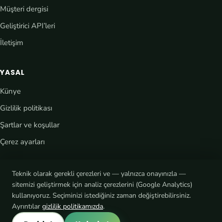
Müşteri dergisi
Geliştirici API’leri
İletişim
YASAL
Künye
Gizlilik politikası
Şartlar ve koşullar
Çerez ayarları
Teknik olarak gerekli çerezleri ve — yalnızca onayınızla —
sitemizi geliştirmek için analiz çerezlerini (Google Analytics)
kullanıyoruz. Seçiminizi istediğiniz zaman değiştirebilirsiniz.
Ayrıntılar
gizlilik politikamızda
.
® eCaupo tescilli bir markadır · © 2026 Platform7 mediadesign
@ecaupo.official