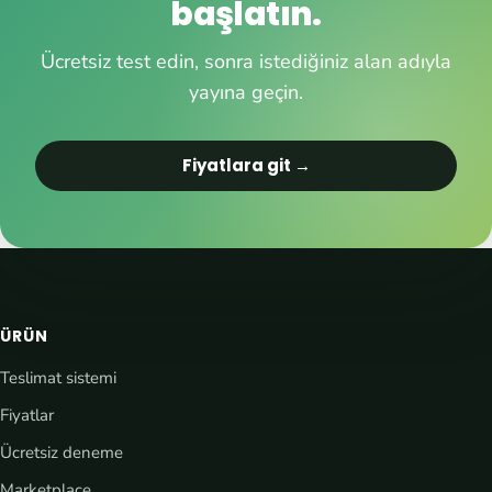
başlatın.
Ücretsiz test edin, sonra istediğiniz alan adıyla
yayına geçin.
Fiyatlara git →
ÜRÜN
Teslimat sistemi
Fiyatlar
Ücretsiz deneme
Marketplace