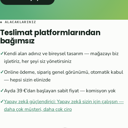
◆ ALACAKLARINIZ
Teslimat platformlarından
bağımsız
Kendi alan adınız ve bireysel tasarım — mağazayı biz
işletiriz, her şeyi siz yönetirsiniz
Online ödeme, sipariş genel görünümü, otomatik kabul
— hepsi sizin elinizde
Ayda 39 €’dan başlayan sabit fiyat — komisyon yok
Yapay zekâ güçlendirici: Yapay zekâ sizin için çalışsın —
daha çok müşteri, daha çok ciro