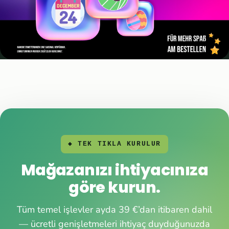
◆ TEK TIKLA KURULUR
Mağazanızı ihtiyacınıza
göre kurun.
Tüm temel işlevler ayda 39 €’dan itibaren dahil
— ücretli genişletmeleri ihtiyaç duyduğunuzda