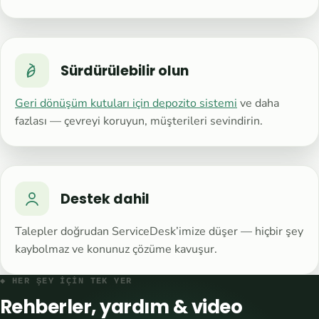
Sürdürülebilir olun
Geri dönüşüm kutuları için depozito sistemi
ve daha
fazlası — çevreyi koruyun, müşterileri sevindirin.
Destek dahil
Talepler doğrudan ServiceDesk’imize düşer — hiçbir şey
kaybolmaz ve konunuz çözüme kavuşur.
◆ HER ŞEY IÇIN TEK YER
Rehberler, yardım & video