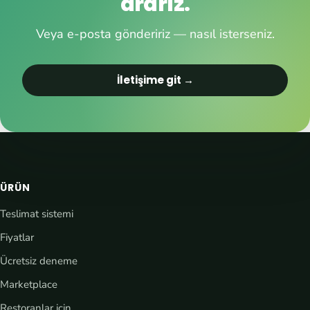
ararız.
Veya e-posta göndeririz — nasıl isterseniz.
İletişime git →
ÜRÜN
Teslimat sistemi
Fiyatlar
Ücretsiz deneme
Marketplace
Restoranlar için