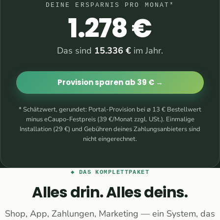
DEINE ERSPARNIS PRO MONAT*
1.278 €
Das sind
15.336 €
im Jahr.
Provision sparen ab 39 € →
* Schätzwert, gerundet: Portal-Provision bei ⌀ 13 € Bestellwert
minus eCaupo-Festpreis (39 €/Monat zzgl. USt.). Einmalige
Installation (29 €) und Gebühren deines Zahlungsanbieters sind
nicht eingerechnet.
◆ DAS KOMPLETTPAKET
Alles drin. Alles deins.
Shop, App, Zahlungen, Marketing — ein System, das