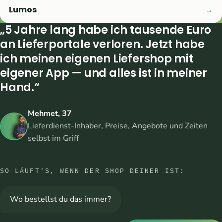
Lumos
→
Das sagen unsere Kunden
„5 Jahre lang habe ich tausende Euro
an Lieferportale verloren. Jetzt habe
ich meinen eigenen Liefershop mit
eigener App — und alles ist in meiner
Hand.“
Mehmet, 37
Lieferdienst-Inhaber, Preise, Angebote und Zeiten
selbst im Griff
SO LÄUFT'S, WENN DER SHOP DEINER IST:
Wo bestellst du das immer?