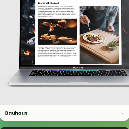
Bauhaus
→