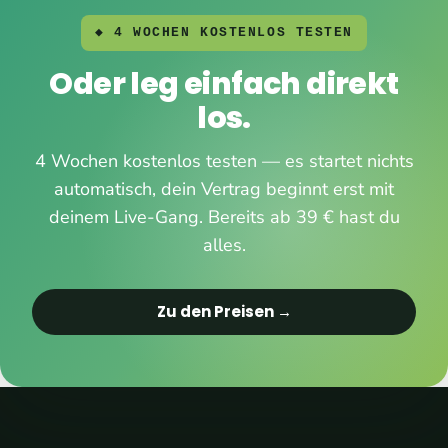
◆ 4 WOCHEN KOSTENLOS TESTEN
Oder leg einfach direkt
los.
4 Wochen kostenlos testen — es startet nichts
automatisch, dein Vertrag beginnt erst mit
deinem Live-Gang. Bereits ab 39 € hast du
alles.
Zu den Preisen →