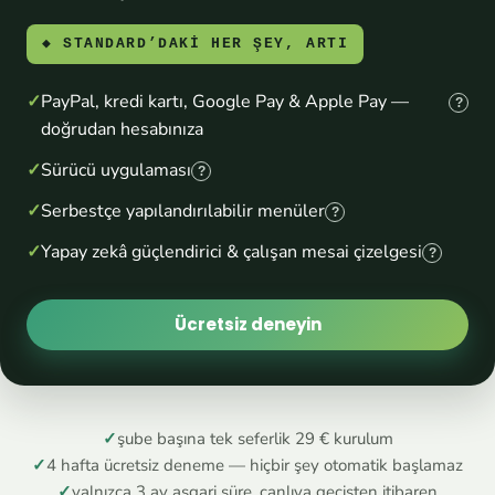
◆ STANDARD’DAKİ HER ŞEY, ARTI
PayPal, kredi kartı, Google Pay & Apple Pay —
?
doğrudan hesabınıza
Sürücü uygulaması
?
Serbestçe yapılandırılabilir menüler
?
Yapay zekâ güçlendirici & çalışan mesai çizelgesi
?
Ücretsiz deneyin
✓
şube başına tek seferlik 29 € kurulum
✓
4 hafta ücretsiz deneme — hiçbir şey otomatik başlamaz
✓
yalnızca 3 ay asgari süre, canlıya geçişten itibaren