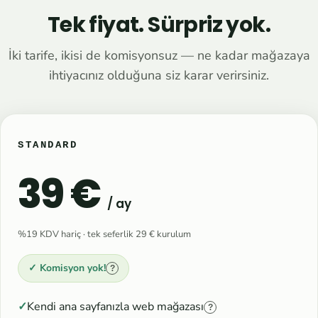
Tek fiyat. Sürpriz yok.
İki tarife, ikisi de komisyonsuz — ne kadar mağazaya
ihtiyacınız olduğuna siz karar verirsiniz.
STANDARD
39 €
/ ay
%19 KDV hariç · tek seferlik 29 € kurulum
✓ Komisyon yok!
?
Kendi ana sayfanızla web mağazası
?