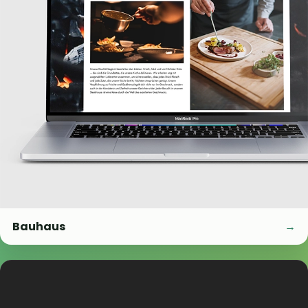
Bauhaus
→