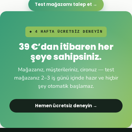
Test mağazamı talep et →
◆ 4 HAFTA ÜCRETSİZ DENEYİN
39 €’dan itibaren her
şeye sahipsiniz.
Mağazanız, müşterileriniz, cironuz — test
mağazanız 2–3 iş günü içinde hazır ve hiçbir
şey otomatik başlamaz.
Hemen ücretsiz deneyin →