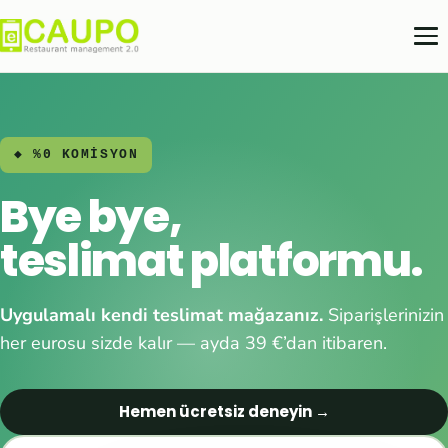
◆ %0 KOMİSYON
Bye bye,
teslimat platformu.
Uygulamalı kendi teslimat mağazanız.
Siparişlerinizin
her eurosu sizde kalır — ayda 39 €’dan itibaren.
Hemen ücretsiz deneyin →