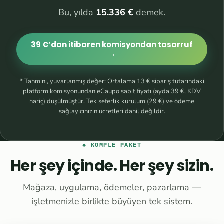
Bu, yılda
15.336 €
demek.
39 €’dan itibaren komisyondan tasarruf
→
* Tahmini, yuvarlanmış değer: Ortalama 13 € sipariş tutarındaki
platform komisyonundan eCaupo sabit fiyatı (ayda 39 €, KDV
hariç) düşülmüştür. Tek seferlik kurulum (29 €) ve ödeme
sağlayıcınızın ücretleri dahil değildir.
◆ KOMPLE PAKET
Her şey içinde. Her şey sizin.
Mağaza, uygulama, ödemeler, pazarlama —
işletmenizle birlikte büyüyen tek sistem.