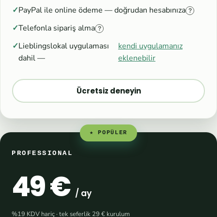
PayPal ile online ödeme — doğrudan hesabınıza
?
Telefonla sipariş alma
?
Lieblingslokal uygulaması
kendi uygulamanız
dahil —
eklenebilir
Ücretsiz deneyin
★ POPÜLER
PROFESSIONAL
49 €
/ ay
%19 KDV hariç · tek seferlik 29 € kurulum