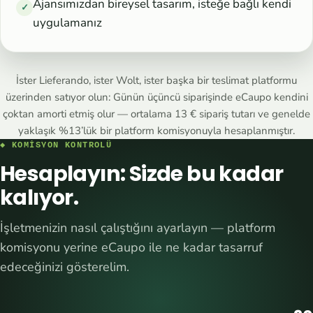
Ajansımızdan bireysel tasarım, isteğe bağlı kendi
✓
uygulamanız
İster Lieferando, ister Wolt, ister başka bir teslimat platformu
üzerinden satıyor olun: Günün üçüncü siparişinde eCaupo kendini
çoktan amorti etmiş olur — ortalama 13 € sipariş tutarı ve genelde
yaklaşık %13’lük bir platform komisyonuyla hesaplanmıştır.
◆ KOMISYON KONTROLÜ
Hesaplayın: Sizde bu kadar
kalıyor.
İşletmenizin nasıl çalıştığını ayarlayın — platform
komisyonu yerine eCaupo ile ne kadar tasarruf
edeceğinizi gösterelim.