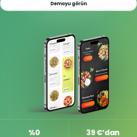
Demoyu görün
%0
39 €’dan