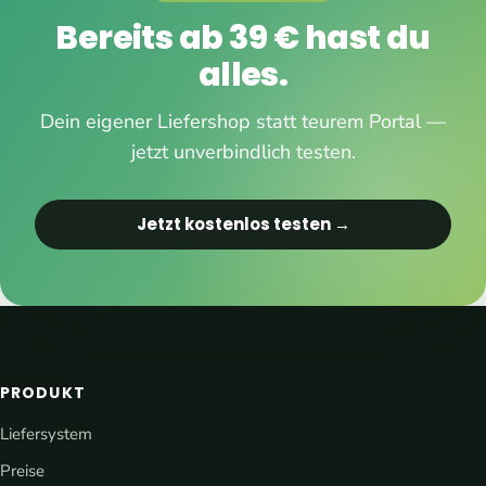
Bereits ab 39 € hast du
alles.
Dein eigener Liefershop statt teurem Portal —
jetzt unverbindlich testen.
Jetzt kostenlos testen →
PRODUKT
Liefersystem
Preise