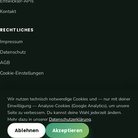
Entwickler-APIs
Kontakt
RECHTLICHES
Impressum
Datenschutz
AGB
Cookie-Einstellungen
Wir nutzen technisch notwendige Cookies und — nur mit deiner
Einwilligung — Analyse-Cookies (Google Analytics), um unsere
Seite zu verbessern. Du kannst deine Wahl jederzeit ändern.
® eCaupo ist eine rechtlich geschützte Marke · © 2026 Platform7
Mehr dazu in unserer
Datenschutzerklärung
.
mediadesign
@ecaupo.official
Ablehnen
Akzeptieren