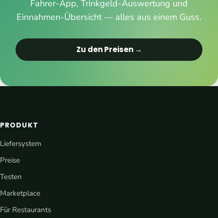
Fahrer-App, Trinkgeld-Auswertung und
Einnahmen-Übersicht — alles aus einem Guss.
Zu den Preisen →
PRODUKT
Liefersystem
Preise
Testen
Marketplace
Für Restaurants