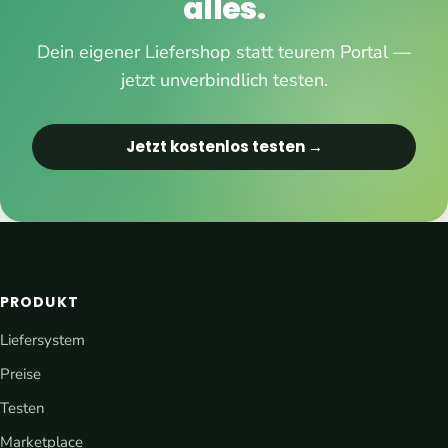
alles.
Dein eigener Liefershop statt teurem Portal —
jetzt unverbindlich testen.
Jetzt kostenlos testen →
PRODUKT
Liefersystem
Preise
Testen
Marketplace