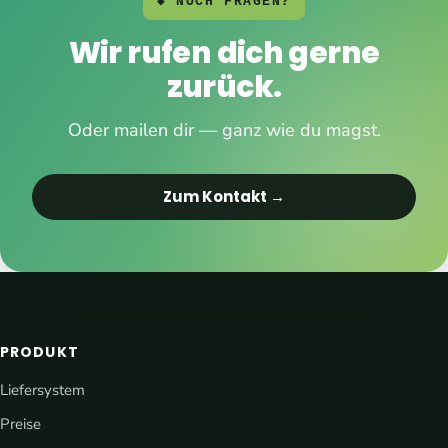
◆ NOCH FRAGEN?
Wir rufen dich gerne
zurück.
Oder mailen dir — ganz wie du magst.
Zum Kontakt →
PRODUKT
Liefersystem
Preise