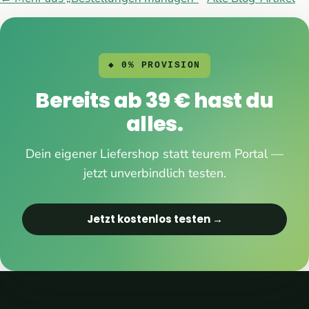
◆ 0% PROVISION
Bereits ab 39 € hast du
alles.
Dein eigener Liefershop statt teurem Portal —
jetzt unverbindlich testen.
Jetzt kostenlos testen →